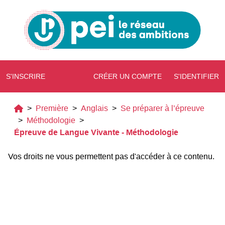
S'INSCRIRE
CRÉER UN COMPTE
S'IDENTIFIER
>
Première
>
Anglais
>
Se préparer à l’épreuve
>
Méthodologie
>
Épreuve de Langue Vivante - Méthodologie
Vos droits ne vous permettent pas d'accéder à ce contenu.