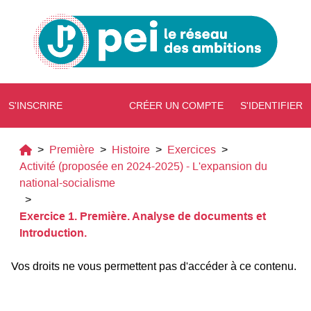
S'INSCRIRE
CRÉER UN COMPTE
S'IDENTIFIER
>
Première
>
Histoire
>
Exercices
>
Activité (proposée en 2024-2025) - L'expansion du
national-socialisme
>
Exercice 1. Première. Analyse de documents et
Introduction.
Vos droits ne vous permettent pas d'accéder à ce contenu.