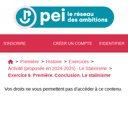
S'INSCRIRE
CRÉER UN COMPTE
S'IDENTIFIER
>
Première
>
Histoire
>
Exercices
>
Activité (proposée en 2024-2025) - Le Stalinisme
>
Exercice 6. Première. Conclusion. Le stalinisme
Vos droits ne vous permettent pas d'accéder à ce contenu.