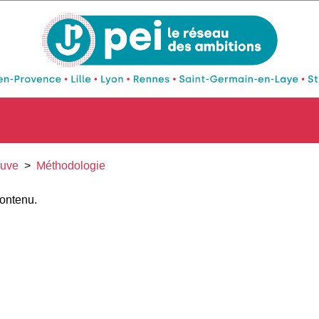
euve
>
Méthodologie
contenu.